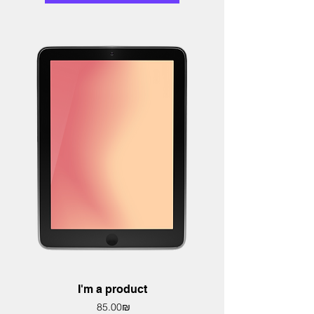
I'm a product
Price
‏85.00 ‏₪