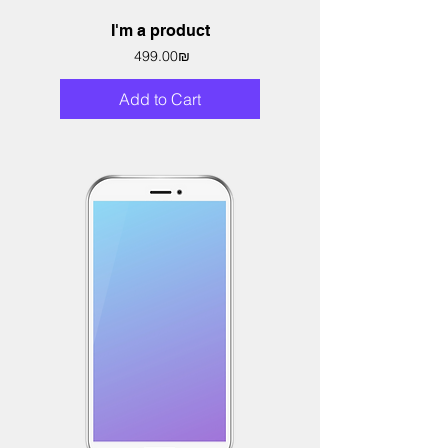
I'm a product
Price
‏499.00 ‏₪
Add to Cart