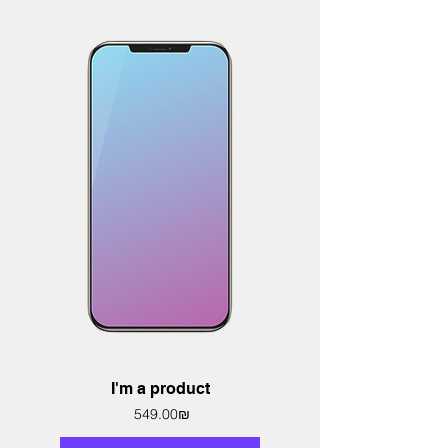
I'm a product
Price
‏549.00 ‏₪