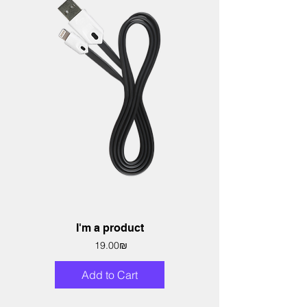
I'm a product
Price
‏19.00 ‏₪
Add to Cart