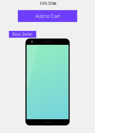
Price
‏549.00 ‏₪
Add to Cart
Best Seller