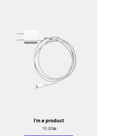
I'm a product
Price
‏15.00 ‏₪