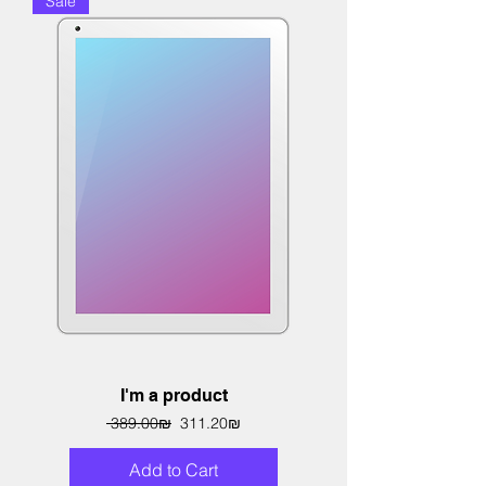
Sale
I'm a product
Regular Price
Sale Price
‏311.20 ‏₪
‏389.00 ‏₪
Add to Cart