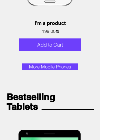
I'm a product
Price
‏199.00 ‏₪
Add to Cart
More Mobile Phones
Bestselling
Tablets