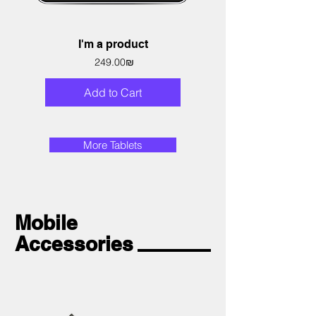
I'm a product
Price
‏249.00 ‏₪
Add to Cart
More Tablets
Mobile
Accessories