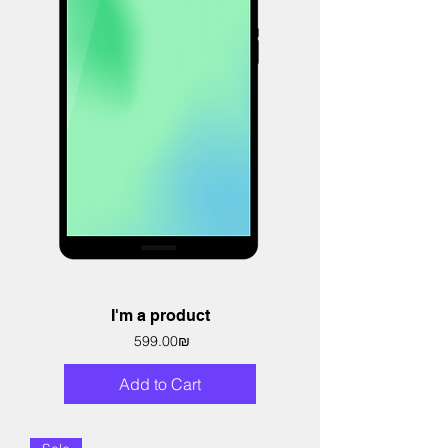
I'm a product
Price
‏599.00 ‏₪
Add to Cart