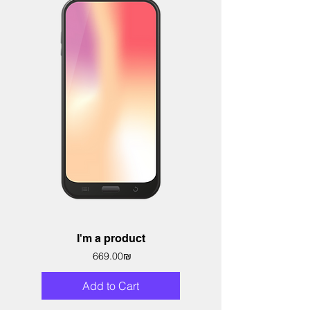
I'm a product
Price
‏669.00 ‏₪
Add to Cart