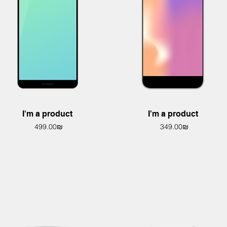
Quick View
Quick View
I'm a product
I'm a product
Price
Price
‏349.00 ‏₪
‏499.00 ‏₪