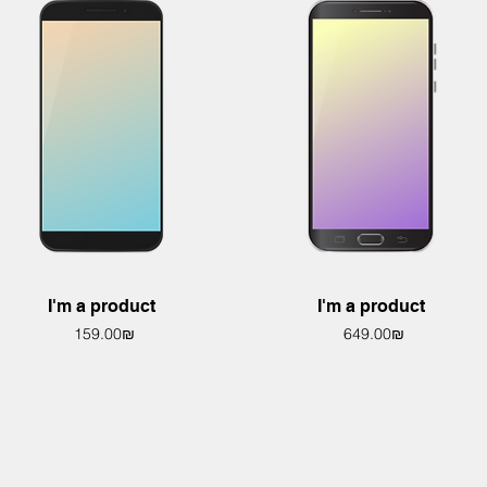
Quick View
Quick View
I'm a product
I'm a product
Price
Price
‏649.00 ‏₪
‏159.00 ‏₪