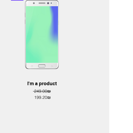
Quick View
I'm a product
Regular Price
Sale Price
‏249.00 ‏₪
‏199.20 ‏₪