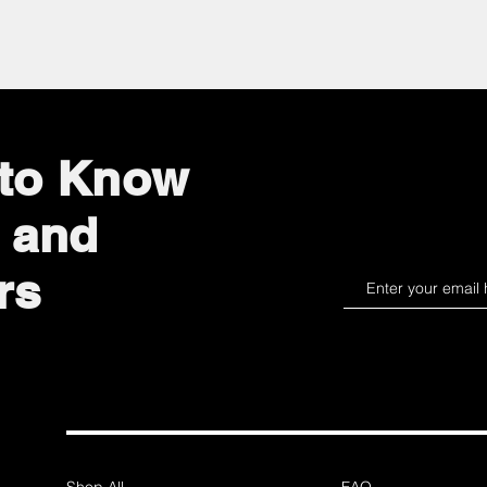
 to Know
 and
rs