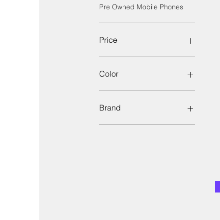
Pre Owned Mobile Phones
Price
₪159
₪669
Color
Brand
Cellex
Commmm
GXL
UPstore
Zodiac
zoro